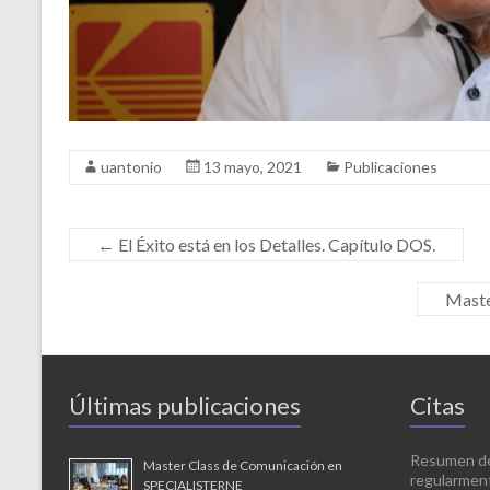
uantonio
13 mayo, 2021
Publicaciones
←
El Éxito está en los Detalles. Capítulo DOS.
Maste
Últimas publicaciones
Citas
Resumen de 
Master Class de Comunicación en
regularment
SPECIALISTERNE