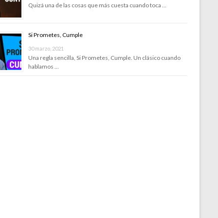
Quizá una de las cosas que más cuesta cuando toca …
Si Prometes, Cumple
30 marzo, 2021
Una regla sencilla, Si Prometes, Cumple. Un clásico cuando
hablamos …